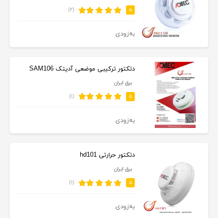
(۲)
۵
به‌زودی
دتکتور ترکیبی موضعی آدیتک SAM106
برق ایران
(۱)
۵
به‌زودی
دتکتور حرارتی hd101
برق ایران
(۱)
۵
به‌زودی