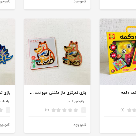
ناموجود
ناموجو
بازی تمرکزی ماز مگنتی حیوانات طرح روباه
مه دکمه
رافولین گیمز
رافولین
(۰)
(۰)
-
-
ناموجود
ناموجو