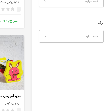
همه موارد
-
۱۶۵,۰۰۰
توم
برند:
همه موارد
رافولین گیمز
-