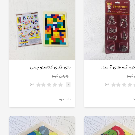
ی گره فلزی 7 عددی
بازی فکری کاتامینو چوبی
 گیمز
رافولین گیمز
(۰)
(۰)
-
د
ناموجود