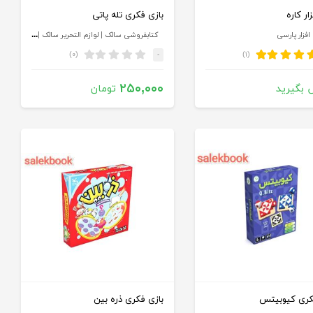
ار کاره
بازی فکری تله پاتی
کتابفروشی سالک | لوازم التحریر سالک | کادویی سالک
فزار پارسی
(۰)
(۱)
-
۲۵۰,۰۰۰
 بگیرید
تومان
کری کیوبیتس
بازی فکری ذره بین