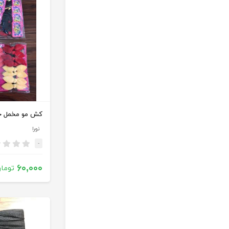
نورا
-
۶۰,۰۰۰
توما