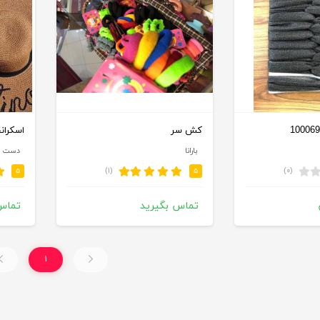
کش سر
اسکران
بارانا
دست س
(۱)
(۰)
۵
۵
تماس بگیرید
تماس
۱