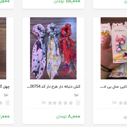
,۵۰۰
۱۱۰,۰۰۰
ن
تومان
کش کارتی سه تایی مدل بی ادب کد:1000744
کش دنباله دار طرح دار کد:1000754
چهل گیس
نورا
نورا
(۰)
(۰)
-
-
۶,۰۰۰
۸,۰۰۰
ن
تومان