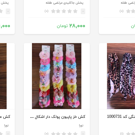
تضی طفله
پخش جاکلیدی مرتضی طفله
پخش ج
(۰)
(۰)
-
-
,۰۰۰
۲۸,۰۰۰
ن
تومان
کش خز پاپیون پولک دار اشکال خارجی کد 1000483
د 1000731
نورا
نورا
(۰)
(۱)
-
-