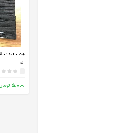
هدبند لمه کد:1000698
نورا
-
۵,۰۰۰
تومان