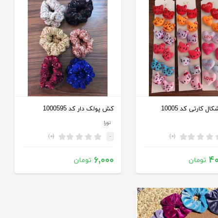
ل کارتی کد 10005
کش پولک دار کد 1000595
نورا
(۰)
(۰)
-
۶,۰۰۰
۴۰
تومان
تومان