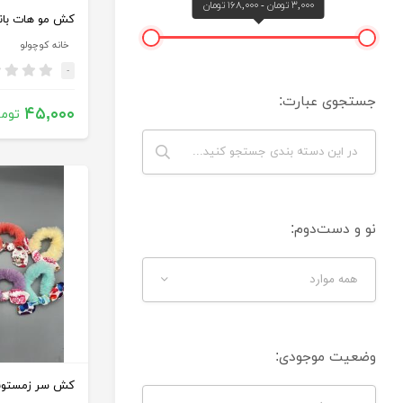
۳,۰۰۰ تومان - ۱۶۸,۰۰۰ تومان
کش مو هات بانز ۲عددی کد ۸
خانه کوچولو
-
جستجوی عبارت:
۴۵,۰۰۰
توما
نو و دست‌دوم:
همه موارد
وضعیت موجودی:
کش سر زمستونی