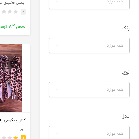
همه موارد
پخش جاکلیدی مر
-
۸۴,۰۰۰
توما
رنگ‌:
همه موارد
نوع:
همه موارد
مدل:
کش یانگومی پلنگی ک
نورا
همه موارد
۱