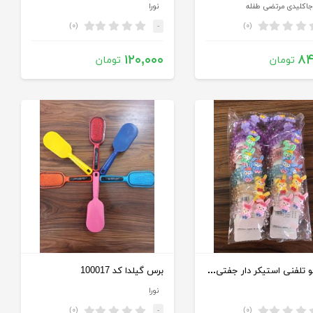
اکلیدی مرتضی طفله
نورا
(۰)
(۰)
-
۱۲۰,۰۰۰
۸۴
تومان
تومان
کش مو تلفنی استیکر دار جفتی کارتی کد 100516
برس گیلدا کد 100017
نورا
(۰)
(۰)
-