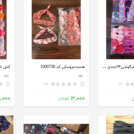
کش مو مخمل خرگوشی۲۴عددی كد:1000673
هدبندعروسکی كد:1000736
کش اشکا
نورا
نورا
(۰)
(۰)
-
-
,۰۰۰
۱۲,۰۰۰
ن
تومان