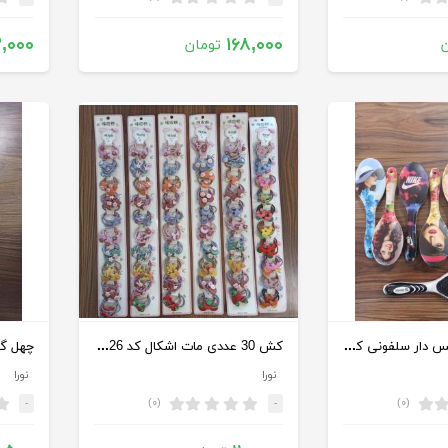
,۰۰۰
۱۶۸,۰۰۰
تومان
برس مارشال عکس دار سلفونی کد 1000113
کش 30 عددی مات اشکال کد 100026
نورا
نورا
(۰)
(۰)
-
-