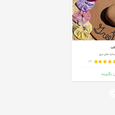
چی
ازه های مری
(۲)
 بگیرید