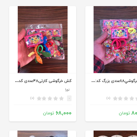
كش خرگوشي٤٨عددی بزرگ كد:1000686
کش خرگوشی کارتی۴۸عددی كد:1000447
نورا
(۰)
(۰)
-
۶۸,۰۰۰
۸۰
تومان
تومان