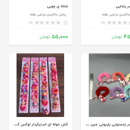
 یلدایی
شانه ی چوبی
اکلیدی مرتضی طفله
پخش جاکلیدی مرتضی طفله
(۰)
(۰)
-
۵۵,۰۰۰
۴۵
تومان
تومان
کش سر زمستونی پاپیونی جین 12 عددی
کش حوله ای استیکردار لوکس کد 1000735