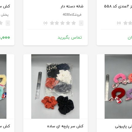
۵۵
شانه دسته دار
کش سر
فروشگاه4030
پخش ج
(۰)
(۰)
-
-
,۰۰۰
ن
تماس بگیرید
 پاپیونی
کش سر پارچه ای ساده