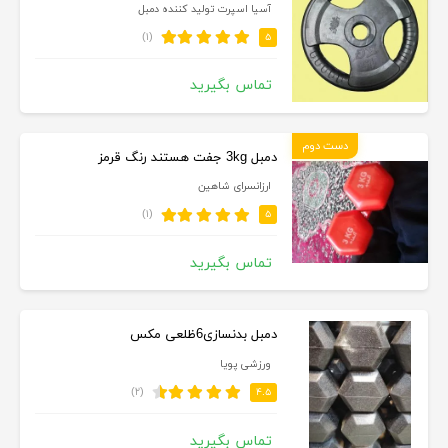
آسیا اسپرت تولید کننده دمبل
(۱)
۵
تماس بگیرید
دست دوم
دمبل 3kg جفت هستند رنگ قرمز
ارزانسرای شاهین
(۱)
۵
تماس بگیرید
دمبل بدنسازی6ظلعی مکس
ورزشی پویا
(۲)
۴.۵
تماس بگیرید