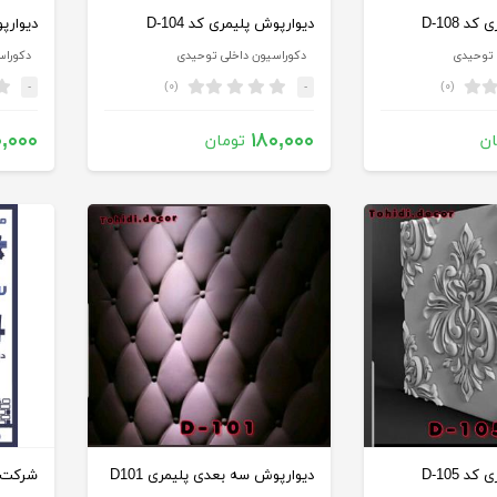
 D-108
دیوارپوش پلیمری کد D-104
دیوارپو
 توحیدی
دکوراسیون داخلی توحیدی
دکوراس
(۰)
(۰)
-
-
۰,۰۰۰
۱۸۰,۰۰۰
ان
تومان
 D-105
دیوارپوش سه بعدی پلیمری D101
شرکت م