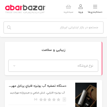
دسته‌بندی‌ها
ورود
سبدخرید
زیبایی و سلامت
نوع فروشگاه
دستگاه تصفيه آب يونيزه قلياي پرتابل مهرانديشان
آب يونيزه قليايي, شش ضلعي و هيدروژنه مهرانديشان
(۰)
-