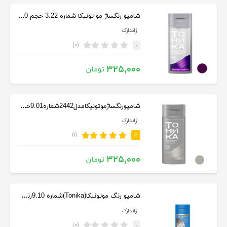
شامپو رنگساژ مو تونیکا شماره 3.22 حجم 150 میلی لیتر رنگ ارغوانی
ژاندارک
(۰)
-
۳۲۵,۰۰۰
تومان
شامپورنگساژموتونیکامدل2442شماره9.01حجم150میلی رنگ بلوند دودی روشن
ژاندارک
(۱)
۵
۳۲۵,۰۰۰
تومان
شامپو رنگ موتونیکا(Tonika)شماره 9.10رنگ سنگ کوارتزدودی حجم150 میل
ژاندارک
(۰)
-