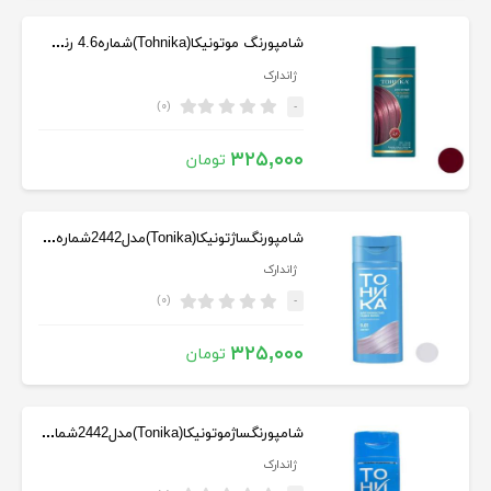
شامپورنگ موتونیکا(Tohnika)شماره4.6 رنگ قرمزکبود حجم 150 میلی لیتر
ژاندارک
(۰)
-
۳۲۵,۰۰۰
تومان
شامپورنگساژتونیکا(Tonika)مدل2442شماره9.01حجم150میل بلوند ارغوانی
ژاندارک
(۰)
-
۳۲۵,۰۰۰
تومان
شامپورنگساژموتونیکا(Tonika)مدل2442شماره9.02حجم150میلی‌رنگ نقره ای
ژاندارک