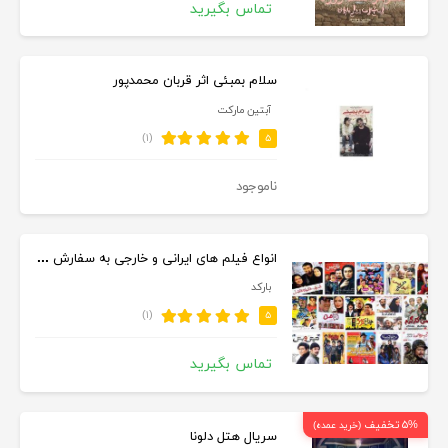
تماس بگیرید
سلام بمبئی اثر قربان محمدپور
آبتین مارکت
(۱)
۵
ناموجود
انواع فیلم های ایرانی و خارجی به سفارش شما
بارکد
(۱)
۵
تماس بگیرید
۵% تخفیف
(خرید عمده)
سریال هتل دلونا