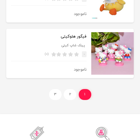
ناموجود
فیگور هلوکیتی
پینک شاپ کیتی
(۰)
-
ناموجود
۳
۲
۱