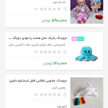
کاستل تویز
(۰)
-
۵۹۰,۰۰۰
تومان
عروسک یانیک مدل هشت پا مودی دورنگ کد 100182 ارتفاع 10 سانتی متر
کتابفروشی سالک | لوازم التحریر سالک | کادویی سالک
(۰)
-
۱۲۰,۰۰۰
تومان
عروسک جادویی نقاشی قابل شستشو دلفین
رافولین گیمز
(۰)
-
ناموجود