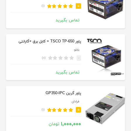
(۱)
۵
تماس بگیرید
پاور TSCO TP-650 + کابل برق +گارانتی
بابلو
(۰)
-
تماس بگیرید
پاور گرین GP350-IPC
فرادان
(۱)
۵
۱,۰۰۰,۰۰۰
تومان