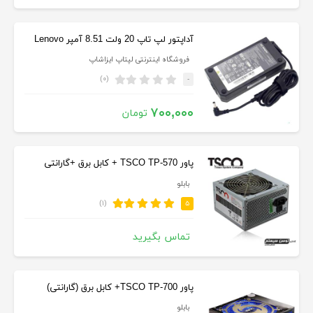
آداپتور لپ تاپ 20 ولت 8.51 آمپر Lenovo
فروشگاه اینترنتی لپتاپ ایزاشاپ
(۰)
-
۷۰۰,۰۰۰
تومان
پاور TSCO TP-570 + کابل برق +گارانتی
بابلو
(۱)
۵
تماس بگیرید
پاور TSCO TP-700+ کابل برق (گارانتی)
بابلو