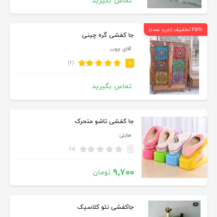
تماس بگیرید
۲۵% تخفیف
(خرید عمده)
جا کفشی گره چینی
آقای چوب
(۲)
۵
تماس بگیرید
جا کفشی تاشو متحرک
هایلی
(۰)
-
۹,۷۰۰
تومان
جاکفشی نئو کلاسیک