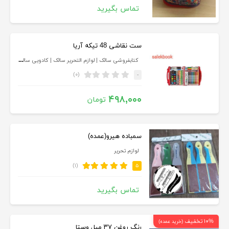
تماس بگیرید
ست نقاشی 48 تیکه آریا
کتابفروشی سالک | لوازم التحریر سالک | کادویی سالک
(۰)
-
۴۹۸,۰۰۰
تومان
سمباده هیرو(عمده)
لوازم تحریر
(۱)
۵
تماس بگیرید
۱۰% تخفیف
(خرید عمده)
رنگ روغن ۳۷ میل وستا