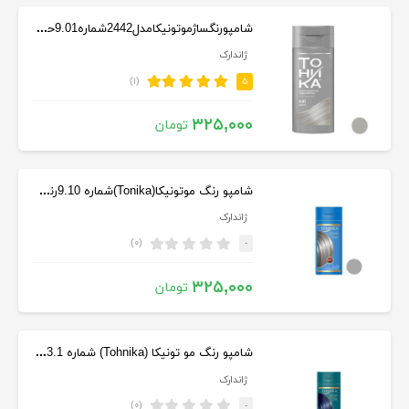
شامپورنگساژموتونیکامدل2442شماره9.01حجم150میلی رنگ بلوند دودی روشن
ژاندارک
(۱)
۵
۳۲۵,۰۰۰
تومان
شامپو رنگ موتونیکا(Tonika)شماره 9.10رنگ سنگ کوارتزدودی حجم150 میل
ژاندارک
(۰)
-
۳۲۵,۰۰۰
تومان
شامپو رنگ مو تونیکا (Tohnika) شماره 3.1 رنگ آلو وحشی حجم 150 میلی
ژاندارک
(۰)
-