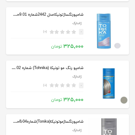
شامپورنگساژتونیکامدل 2442شماره 9.01حجم 150میل بلوند ارغوانی
ژاندارک
(۰)
-
۳۲۵,۰۰۰
تومان
شامپو رنگ مو تونیکا (Tohnika) شماره 9.02 رنگ مرواریدی حجم 150 میل
ژاندارک
(۰)
-
۳۲۵,۰۰۰
تومان
شامپورنگساژموتونیکا(Tonika)شماره8٫04حجم150میل رنگ بلوند متوسط
ژاندارک