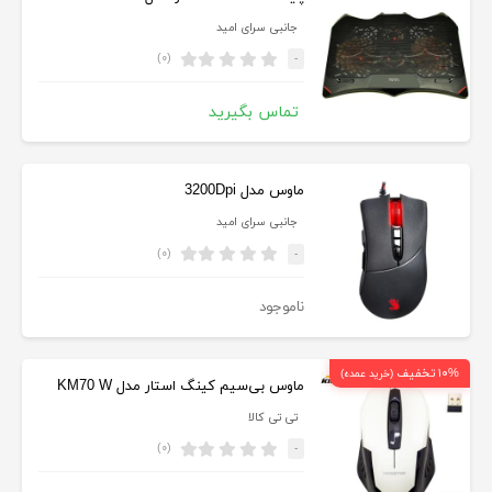
جانبی سرای امید
(۰)
-
تماس بگیرید
ماوس مدل 3200Dpi
جانبی سرای امید
(۰)
-
ناموجود
۱۰% تخفیف
(خرید عمده)
ماوس بی‌سیم کینگ استار مدل KM70 W
تی تی کالا
(۰)
-