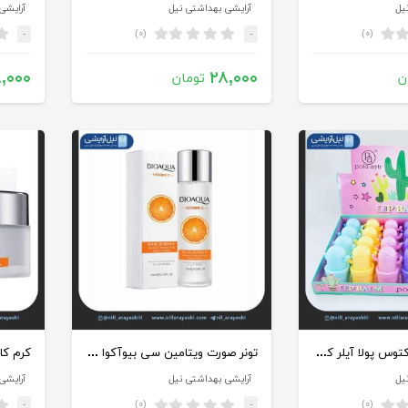
یل
آرایشی بهداشتی نیل
آرایشی
(۰)
(۰)
-
-
,۰۰۰
۲۸,۰۰۰
ن
تومان
بالم لب طرح کاکتوس پولا آیلر کد lb-8037
تونر صورت ویتامین سی بیوآکوا 120 میل کد bqy79812
یل
آرایشی بهداشتی نیل
آرایشی
(۰)
(۰)
-
-