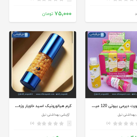
۷۵,۰۰۰
تومان
د
تونر صورت دیرمی بیوتی 120 میل کد D024
کرم هیالورونیک اسید خاویار وزه کد fz44494
 بهداشتی نیل
آرایشی بهداشتی نیل
(۰)
(۰)
-