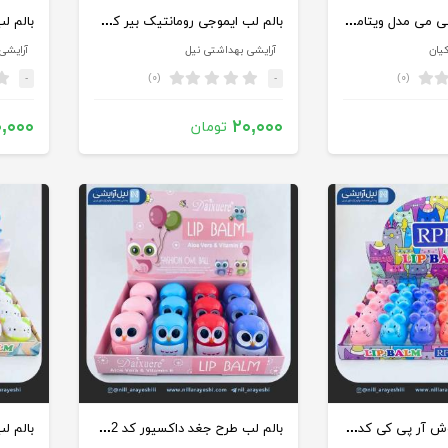
کرم نرم کننده بی می مدل ویتامین ای حجم 222 میلی لیتر
بالم لب ایموجی رومانتیک بیر کد Ls013
یان
آرایشی بهداشتی نیل
آرایشی
(۰)
(۰)
-
-
,۰۰۰
۲۰,۰۰۰
تومان
بالم لب طرح موش آر پی کی کد 805
بالم لب طرح جغد داکسیور کد 5702