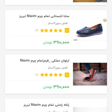
سلنا تابستانی تمام چرم Maxim تبریز
کفش سون7استار
(۱)
۵
۳۹۰,۰۰۰
تومان
ارغوان مشکی _قرمزتمام چرم Maxim
کفش سون7استار
(۱)
۵
۳۹۰,۰۰۰
تومان
زنانه راحتی تمام چرم Maxim تبریز