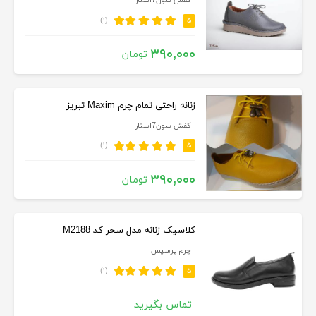
کفش سون7استار
(۱)
۵
۳۹۰,۰۰۰
تومان
زنانه راحتی تمام چرم Maxim تبریز
کفش سون7استار
(۱)
۵
۳۹۰,۰۰۰
تومان
کلاسیک زنانه مدل سحر کد M2188
چرم پرسیس
(۱)
۵
تماس بگیرید