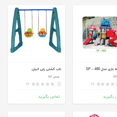
زی مدل SP – 480
تاب کشتی پلی اتیلن
الا
ویجی کالا
(۰)
(۰)
-
 بگیرید
تماس بگیرید