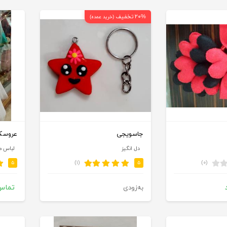
۲۰% تخفیف
(خرید عمده)
جاسویجی
عروسک 
دل انگیز
لباس م
(۱)
(۰)
۵
۵
تماس
به‌زودی