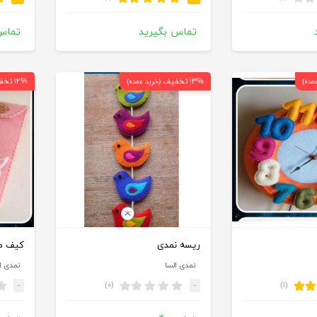
تماس بگیرید
تماس
۱۳% تخفیف
۱۲% تخفیف
مده)
(خرید عمده)
ریسه نمدی
کیف مو
نمدی السا
نمدی ا
(۰)
(۱)
-
-