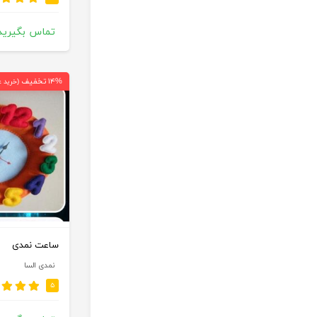
تماس بگیرید
۱۴% تخفیف
(خرید ع
ساعت نمدی
نمدی السا
۵