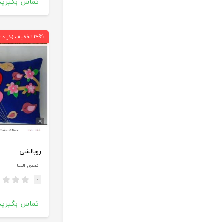
تماس بگیرید
۱۴% تخفیف
(خرید ع
روبالشی
نمدی السا
-
تماس بگیرید