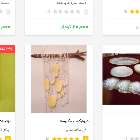
دست سازه های نغمه
دست س
(۰)
(۱)
-
-
,۰۰۰
۲۰,۰۰۰
ن
تومان
۱۰% تخفیف
دیوارکوب مکرومه
تزئینات
فروشگاه هنری
رنگارنگ
(۱)
(۱)
۵
۵