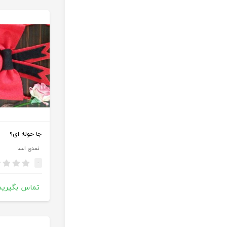
جا حوله ای۹
نمدی السا
-
تماس بگیرید