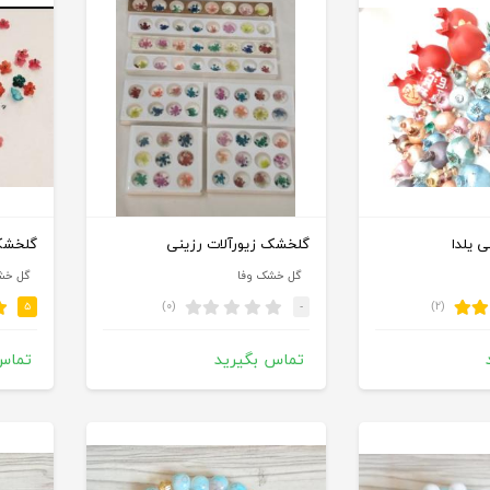
 یلدا
گلخشک زیورآلات رزینی
گل خشک وفا
گل خش
(۰)
(۲)
۵
-
تماس بگیرید
تماس