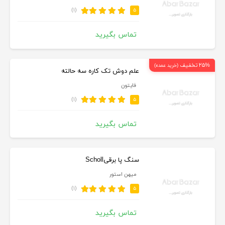
(۱)
۵
تماس بگیرید
۲۵% تخفیف
(خرید عمده)
علم دوش تک کاره سه حالته
فایتون
(۱)
۵
تماس بگیرید
سنگ پا برقیScholl
میهن استور
(۱)
۵
تماس بگیرید